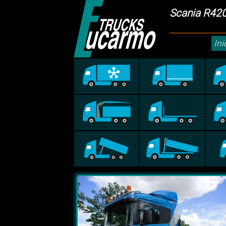
Scania R42
Ini